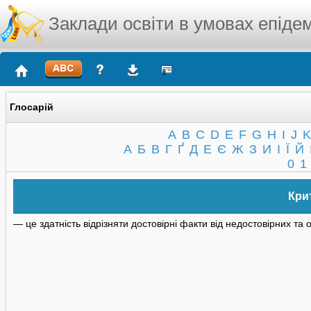
Заклади освіти в умовах епідем
Глосарій
A
B
C
D
E
F
G
H
I
J
K
А
Б
В
Г
Ґ
Д
Е
Є
Ж
З
И
І
Ї
Й
0
1
Кри
— це здатність відрізняти достовірні факти від недостовірних та о