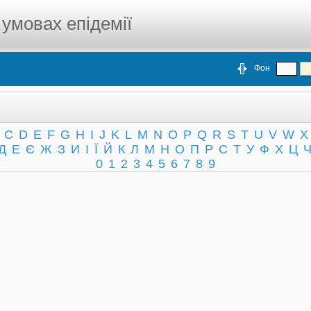
 умовах епідемії
Фон
C
D
E
F
G
H
I
J
K
L
M
N
O
P
Q
R
S
T
U
V
W
X
Д
Е
Є
Ж
З
И
І
Ї
Й
К
Л
М
Н
О
П
Р
С
Т
У
Ф
Х
Ц
0
1
2
3
4
5
6
7
8
9