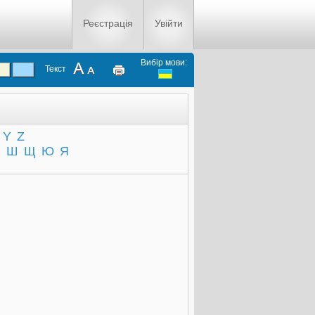
Реєстрація
Увійти
Вибір мови:
Текст
Y
Z
Ч
Ш
Щ
Ю
Я