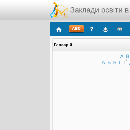
Заклади освіти в
Глосарій
A
B
А
Б
В
Г
Ґ