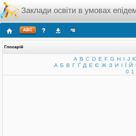
Заклади освіти в умовах епідем
Глосарій
A
B
C
D
E
F
G
H
I
J
K
А
Б
В
Г
Ґ
Д
Е
Є
Ж
З
И
І
Ї
Й
0
1