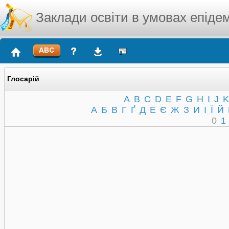
Заклади освіти в умовах епідем
Глосарій
A
B
C
D
E
F
G
H
I
J
K
А
Б
В
Г
Ґ
Д
Е
Є
Ж
З
И
І
Ї
Й
0
1