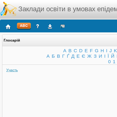
Заклади освіти в умовах епідем
Глосарій
A
B
C
D
E
F
G
H
I
J
K
А
Б
В
Г
Ґ
Д
Е
Є
Ж
З
И
І
Ї
Й
0
1
Участь